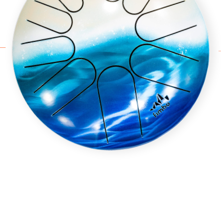
мбо/комплект/
угие постоянные