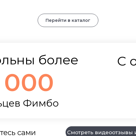
Перейти в каталог
с
сь техникам
ольны более
С 
бо 10 уроков.
 000
Импровизируйте
ьцев Фимбо
тесь сами
Смотреть видеоотзывы 