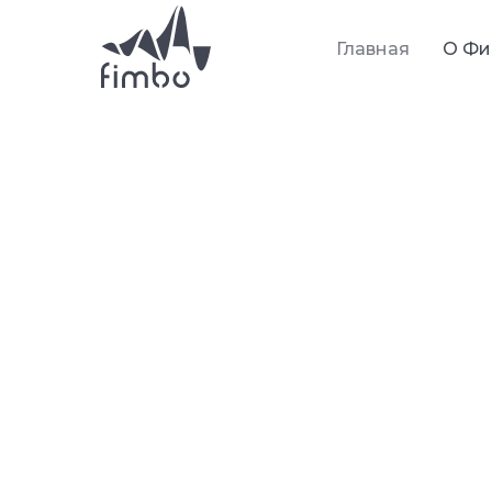
Главная
О Фи
Творите и
вместе с 
Фимбо — это интуитивны
инструмент, на котором м
играть за 5 минут