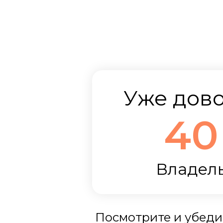
Бесплатно научите
Уже дов
импровизации на Фим
40
Владел
Посмотрите и убеди