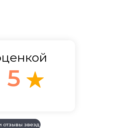
Играйте популярные мелодии или
мотрите видео уроки игры на Фимбо
оценкой
5
и отзывы звезд
Играйте