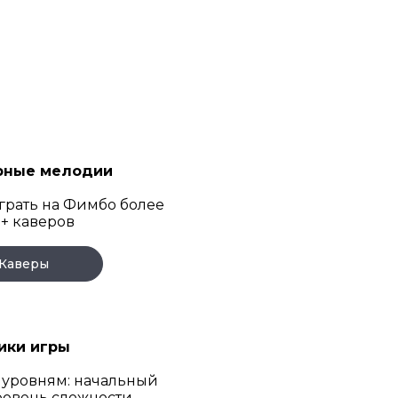
рные мелодии
грать на Фимбо более
+ каверов
Каверы
ики игры
 уровням: начальный
ровень сложности