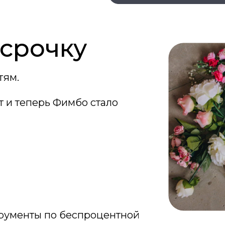
ссрочку
ение
тям.
 и теперь Фимбо стало
рументы по беспроцентной