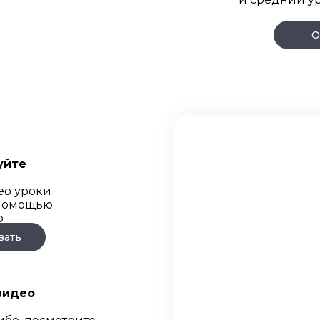
О
уйте
ео уроки
 помощью
о
вать
видео