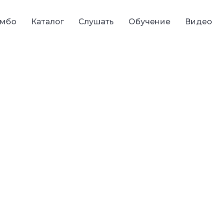
мбо
Каталог
Слушать
Обучение
Видео
 медитируйте
Фимбо
й музыкальный
ожно научиться