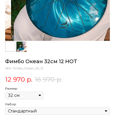
Фимбо Океан 32см 12 НОТ
SKU:
Fimbo_Ocean_32_12
12 970
р.
16 970
р.
Размер
Набор