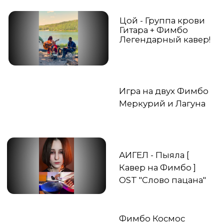
Интервью со
специалистом из
центра лечебной
педагогики
Как Заниматься на
Фимбо с детьми?
Как научиться
понимать и слышать
ребенка?
Что такое Биоритм?
Как он влияет на
человека