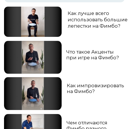
Урок 6 Диады
Удар палочками
по двум лепесткам …
Обучающие уроки
средний уровень
4 видео
Серия роликов, которая
поможет вам узнать
тонкости игры на Фимбо.
Урок 1 Пауза
Ритмический перерыв
в мелодии