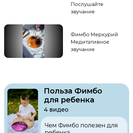
Особенности Фимбо
и игры на нем
5 видео
Серия роликов, которая
поможет вам развить и
улучшить свои навыки
игры на Фимбо.
Как лучше всего
использовать большие
лепестки на Фимбо?
Что такое Акценты
при игре на Фимбо?
Как импровизировать
на Фимбо?