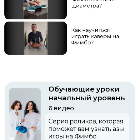
Урок 2 Перебежка
Простое украшение
вашей мелодии
Урок 3 Ритм на 3
счета
Учим ритм
состоящий из 3
ударов
Урок 4 Совмещение
мелодий
Играем разные
мелодии разными
руками