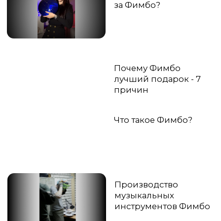
Игра на Фимбо
5 видео
Разнообразная игра на
Фимбо
Цой - Группа крови
Гитара + Фимбо
Легендарный кавер!
Игра на двух Фимбо
Меркурий и Лагуна