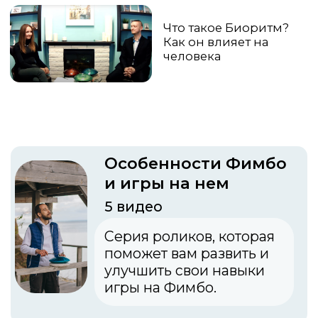
Урок 1 Гамма
Мы знакомимся
со всеми нотами
Фимбо
Урок 2 Октавы
Учим идеальные
сочетания лепестков
с одинаковыми …
Урок 3 Акценты
Выделяем ритм
игры силой удара
Урок 4 Базовый
ритм
Учим простой ритм
на 4 с акцентами
Урок 5 Базовый
ритм
Учим простой ритм
на 4 с акцентами ...