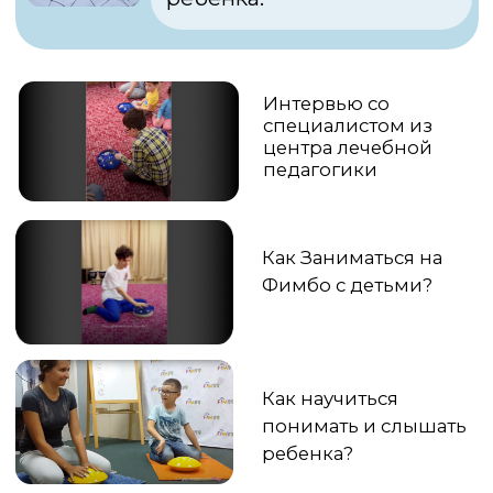
Чем отличаются
Фимбо разного
диаметра?
Как научиться
играть каверы на
Фимбо?
Обучающие уроки
начальный уровень
6 видео
Серия роликов, которая
поможет вам узнать азы
игры на Фимбо.