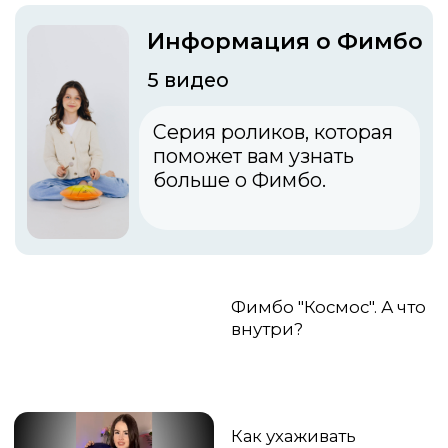
Как ухаживать
за Фимбо?
Почему Фимбо
лучший подарок - 7
причин
Что такое Фимбо?
Производство
музыкальных
инструментов Фимбо
Покраска музыкальных
инструментов Фимбо