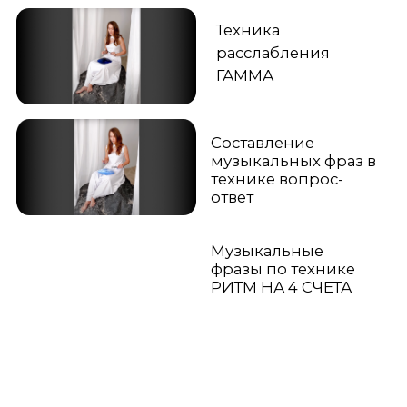
технике вопрос-
ответ
Музыкальные
фразы по технике
РИТМ НА 4 СЧЕТА
Информация о Фимбо
5 видео
Серия роликов, которая
поможет вам узнать
больше о Фимбо.
Фимбо "Космос". А что
внутри?