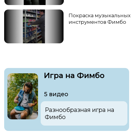
АИГЕЛ - Пыяла [
Кавер на Фимбо ]
OST "Слово пацана"
Фимбо Космос
Послушайте
звучание
Фимбо Меркурий
Медитативное
звучание
Польза Фимбо
для ребенка
4 видео
Чем Фимбо полезен для
ребенка.