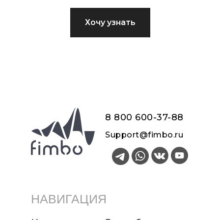
Фимбо 27 см
Хочу узнать
- 10 лепестков
- Вес 2,5 кг
8 800 600-37-8
8
Support@fimbo.ru
Фимбо 32 см
- 10 лепестков
НАВИГАЦИЯ
- Вес 4 кг