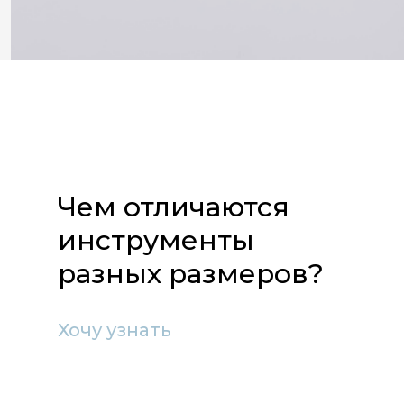
Фимбо 22 см
Чем отличаются
- 9 лепестков
инструменты
- Вес 1,3 кг
разных размеров?
Хочу узнать