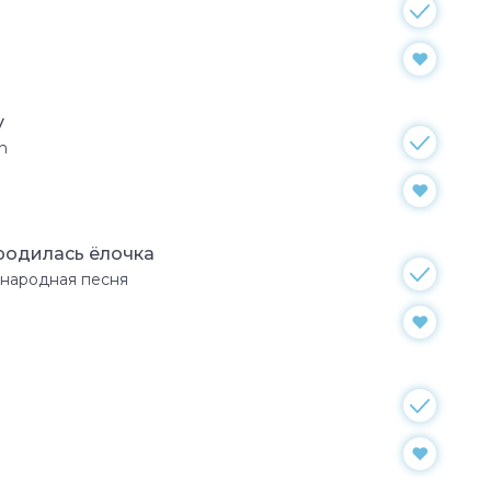
y
sh
 родилась ёлочка
 народная песня