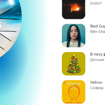
DVRST
Bad Gu
Billie Eili
В лесу
Детская
Yellow
Coldplay