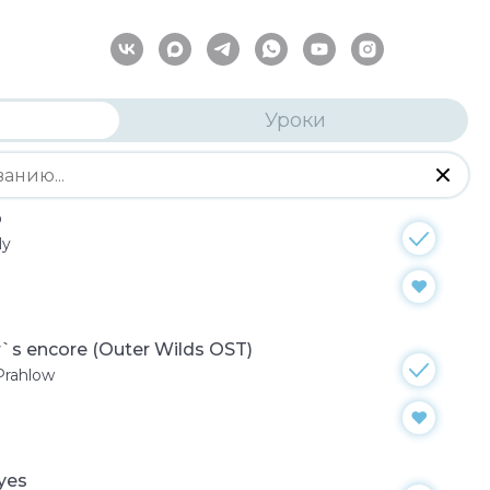
Уроки
p
ly
r`s encore (Outer Wilds OST)
Prahlow
yes