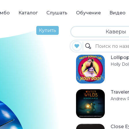
мбо
Каталог
Слушать
Обучение
Видео
Купить
Каверы
Lollipo
Holly Dol
Travele
Andrew 
Close E